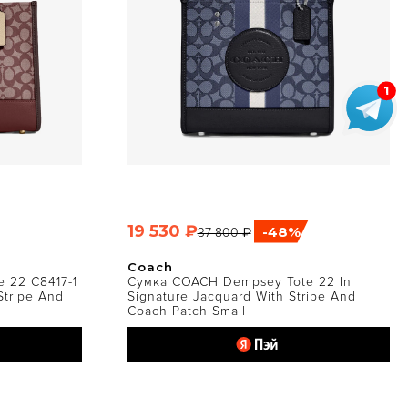
19 530 ₽
-48%
37 800 ₽
ТР
БЫСТРЫЙ ПРОСМОТР
Coach
 22 C8417-1
Сумка COACH Dempsey Tote 22 In
Stripe And
Signature Jacquard With Stripe And
Coach Patch Small