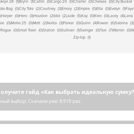
oklyn 28
(1)
Brynn
(1)
Caitlin
(0)
Cargo 20
(0)
Charter
(0)
Chelsea
(0)
City Bucket
Tote Bag
(0)
City Tote
(2)
Courtney
(3)
Emory
(2)
Empire
(0)
Etta
(0)
Evelyn
(1)
Faye
)
Harper
(0)
Hero
(3)
Houston
(2)
Idol
(2)
Jude
(5)
Kay
(0)
Kleo
(0)
Lacey
(4)
Lana
sie
(0)
Mollie 25
(0)
Mott
(2)
Nolita
(3)
Parker
(0)
Quinn
(4)
Rowan
(6)
Sabrina
(3)
 Rogue
(0)
Small Town
(0)
Station
(0)
Sullivan
(1)
Swinger
(0)
Taxi
(7)
Warren
(0)
W
Zip-top
(1)
олучите гайд «Как выбрать идеальную сумку
ый выбор. Скачали уже: 8.919 раз