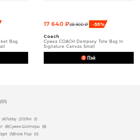
17 640 ₽
-55%
38 900 ₽
ТР
БЫСТРЫЙ ПРОСМОТР
Coach
ket Bag
Сумка COACH Dempsey Tote Bag In
all
Signature Canvas Small
(61)
(4)
Tabby
(20)
Teri
(1)
ут
(8)
Сумки-Шопперы
(8)
idget
(1)
Brook Flap
(0)