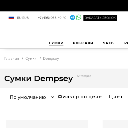
RU
RUB
+7 (495) 085-49-40
ЗАКАЗАТЬ ЗВОНОК
СУМКИ
РЮКЗАКИ
ЧАСЫ
Р
Главная
/
Сумки
/
Dempsey
Сумки Dempsey
12 товаров
Фильтр по цене
Цвет