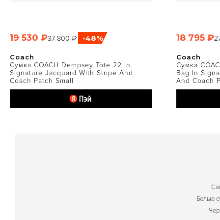
19 530 ₽
18 795 ₽
-48%
37 800 ₽
2
БЫСТРЫЙ ПРОСМОТР
Б
Coach
Coach
Сумка COACH Dempsey Tote 22 In
Сумка COAC
Signature Jacquard With Stripe And
Bag In Signa
Coach Patch Small
And Coach P
Ca
Белые с
Чер