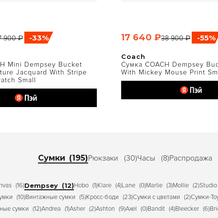
17 640 ₽
-33%
-55%
7 900 ₽
38 900 ₽
ЫСТРЫЙ ПРОСМОТР
БЫСТРЫЙ ПРОСМО
Coach
H Mini Dempsey Bucket
Сумка COACH Dempsey Buc
ture Jacquard With Stripe
With Mickey Mouse Print Sm
atch Small
Сумки
(195)
Рюкзаки
(30)
Часы
(8)
Распродажа
nvas
(16)
Dempsey
(12)
Hobo
(1)
Klare
(4)
Lane
(0)
Marlie
(3)
Mollie
(2)
Studio
умки
(10)
Винтажные сумки
(5)
Кросс-боди
(23)
Сумки с цветами
(2)
Сумки-То
ные сумки
(12)
Andrea
(1)
Asher
(2)
Ashton
(9)
Axel
(0)
Bandit
(4)
Bleecker
(6)
Br