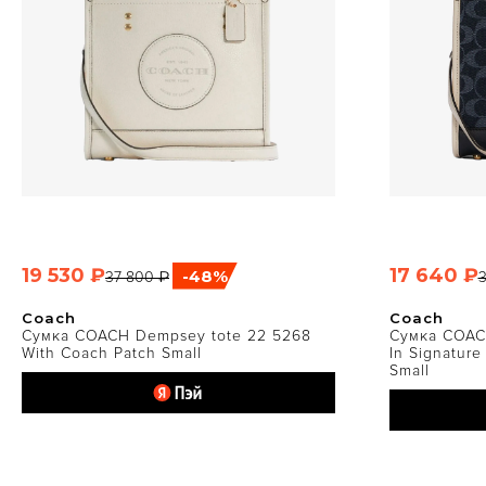
19 530 ₽
17 640 ₽
-48%
37 800 ₽
3
БЫСТРЫЙ ПРОСМОТР
Б
Coach
Coach
Сумка COACH Dempsey tote 22 5268
Сумка COAC
With Coach Patch Small
In Signature
Small