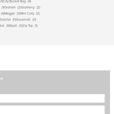
(1)
City Bucket Bag
(4)
(1)
Graham
(2)
Gramercy
(2)
(4)
Maggie
(0)
Mini Cally
(2)
Satchel
(0)
Savannah
(0)
est
(1)
Wyatt
(0)
Zip Top
(1)
?»