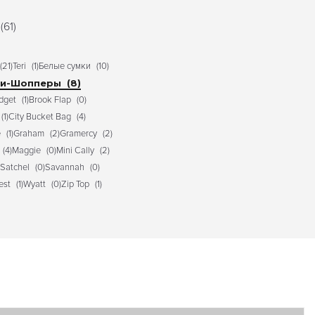
(61)
(21)
Teri
(1)
Белые сумки
(10)
ки-Шопперы
(8)
idget
(1)
Brook Flap
(0)
(1)
City Bucket Bag
(4)
e
(1)
Graham
(2)
Gramercy
(2)
(4)
Maggie
(0)
Mini Cally
(2)
Satchel
(0)
Savannah
(0)
est
(1)
Wyatt
(0)
Zip Top
(1)