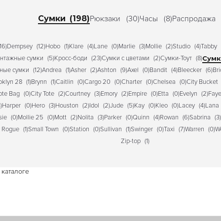
Сумки
(198)
Рюкзаки
(30)
Часы
(8)
Распродажа
16)
Dempsey
(12)
Hobo
(1)
Klare
(4)
Lane
(0)
Marlie
(3)
Mollie
(2)
Studio
(4)
Tabby
нтажные сумки
(5)
Кросс-боди
(23)
Сумки с цветами
(2)
Сумки-Тоут
(8)
Сум
ные сумки
(12)
Andrea
(1)
Asher
(2)
Ashton
(9)
Axel
(0)
Bandit
(4)
Bleecker
(6)
Br
oklyn 28
(1)
Brynn
(1)
Caitlin
(0)
Cargo 20
(0)
Charter
(0)
Chelsea
(0)
City Bucket
Tote Bag
(0)
City Tote
(2)
Courtney
(3)
Emory
(2)
Empire
(0)
Etta
(0)
Evelyn
(2)
Fay
)
Harper
(0)
Hero
(3)
Houston
(2)
Idol
(2)
Jude
(5)
Kay
(0)
Kleo
(0)
Lacey
(4)
Lana
sie
(0)
Mollie 25
(0)
Mott
(2)
Nolita
(3)
Parker
(0)
Quinn
(4)
Rowan
(6)
Sabrina
(3)
y Rogue
(1)
Small Town
(0)
Station
(0)
Sullivan
(1)
Swinger
(0)
Taxi
(7)
Warren
(0)
W
Zip-top
(1)
каталоге