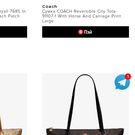
Coach
all 7685 In
Сумка COACH Reversible City Tote
ach Patch
91107-1 With Horse And Carriage Print
Large