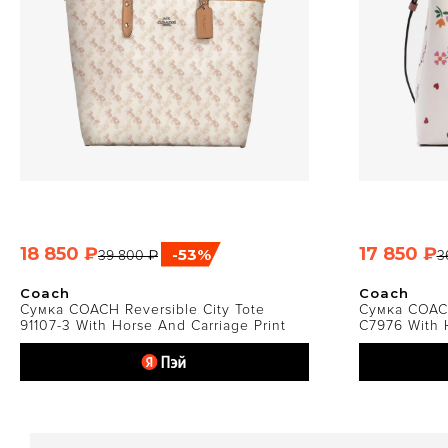
18 850 ₽
17 850 ₽
-53%
39 800 ₽
3
БЫСТРЫЙ ПРОСМОТР
Б
Coach
Coach
Сумка COACH Reversible City Tote
Сумка COAC
91107-3 With Horse And Carriage Print
C7976 With H