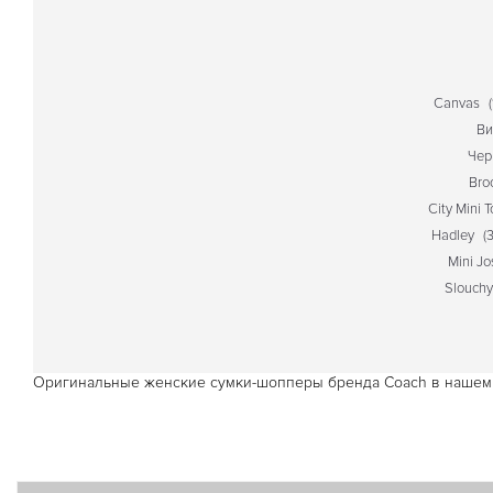
Canvas
(
Ви
Чер
Bro
City Mini 
Hadley
(3
Mini Jo
Slouch
Оригинальные женские сумки-шопперы бренда Coach в нашем 