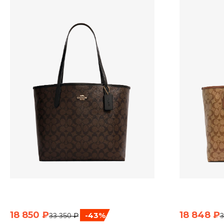
18 850 ₽
18 848 ₽
-43%
33 350 ₽
3
БЫСТРЫЙ ПРОСМОТР
Б