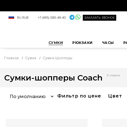
RU
RUB
+7 (495) 085-49-40
ЗАКАЗАТЬ ЗВОНОК
СУМКИ
РЮКЗАКИ
ЧАСЫ
Р
Главная
/
Сумки
/
Сумки-Шопперы
Сумки-шопперы Coach
8 товаров
Фильтр по цене
Цвет