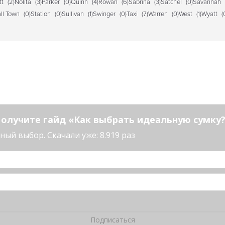
tt
(2)
Nolita
(3)
Parker
(0)
Quinn
(4)
Rowan
(6)
Sabrina
(3)
Satchel
(0)
Savannah
ll Town
(0)
Station
(0)
Sullivan
(1)
Swinger
(0)
Taxi
(7)
Warren
(0)
West
(1)
Wyatt
(
олучите гайд «Как выбрать идеальную сумку
ый выбор. Скачали уже: 8.919 раз