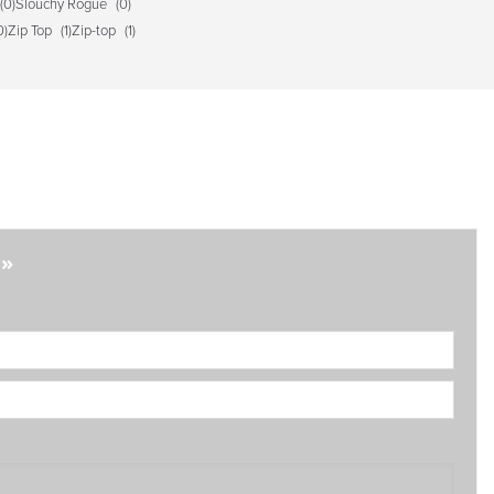
(0)
Slouchy Rogue
(0)
0)
Zip Top
(1)
Zip-top
(1)
?»