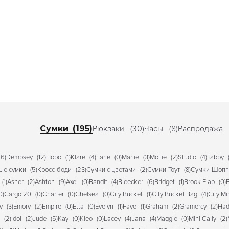
Сумки
(195)
Рюкзаки
(30)
Часы
(8)
Распродажа
16)
Dempsey
(12)
Hobo
(1)
Klare
(4)
Lane
(0)
Marlie
(3)
Mollie
(2)
Studio
(4)
Tabby
ые сумки
(5)
Кросс-боди
(23)
Сумки с цветами
(2)
Сумки-Тоут
(8)
Сумки-Шоп
(1)
Asher
(2)
Ashton
(9)
Axel
(0)
Bandit
(4)
Bleecker
(6)
Bridget
(1)
Brook Flap
(0)
B
0)
Cargo 20
(0)
Charter
(0)
Chelsea
(0)
City Bucket
(1)
City Bucket Bag
(4)
City Mi
y
(3)
Emory
(2)
Empire
(0)
Etta
(0)
Evelyn
(1)
Faye
(1)
Graham
(2)
Gramercy
(2)
Had
(2)
Idol
(2)
Jude
(5)
Kay
(0)
Kleo
(0)
Lacey
(4)
Lana
(4)
Maggie
(0)
Mini Cally
(2)