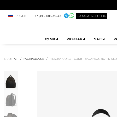
RU
RUB
+7 (495) 085-49-40
ЗАКАЗАТЬ ЗВОНОК
СУМКИ
РЮКЗАКИ
ЧАСЫ
Р
/
/
ГЛАВНАЯ
РАСПРОДАЖА
РЮКЗАК COACH COURT BACKPACK 5671 IN SI