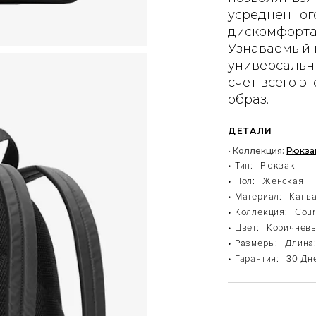
усредненног
дискомфорта 
Узнаваемый 
универсальн
счет всего э
образ.
ДЕТАЛИ
• Коллекция:
Рюкза
• Тип:
Рюкзак
• Пол:
Женская
• Материал:
Канва
• Коллекция:
Cour
• Цвет:
Коричнев
• Размеры:
Длина:
• Гарантия:
30 Дн