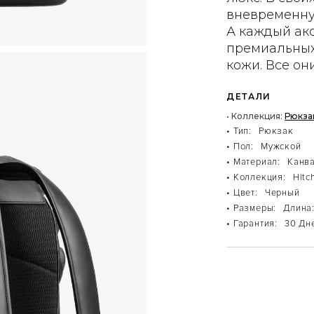
вневременну
А каждый акс
премиальных
кожи. Все он
ДЕТАЛИ
• Коллекция:
Рюкза
• Тип:
Рюкзак
• Пол:
Мужской
• Материал:
Канва
• Коллекция:
Hitc
• Цвет:
Черный
• Размеры:
Длина:
• Гарантия:
30 Дн