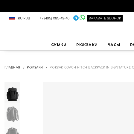
RU
RUB
+7 (495) 085-49-40
ЗАКАЗАТЬ ЗВОНОК
СУМКИ
РЮКЗАКИ
ЧАСЫ
Р
/
/
ГЛАВНАЯ
РЮКЗАКИ
РЮКЗАК COACH HITCH BACKPACK IN SIGNTATURE 