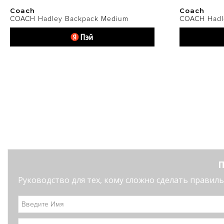
Coach
Coach
COACH Hadley Backpack Medium
COACH Hadl
П
Руководство для тех, кому сложно сделать правильн