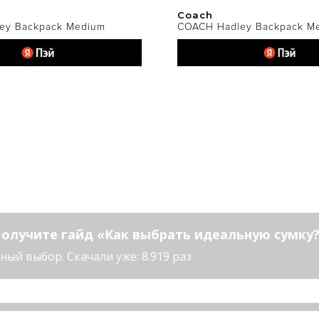
Coach
ey Backpack Medium
COACH Hadley Backpack M
олучите гайд «Как выбрать идеальную сумку
ый выбор. Скачали уже: 8.919 раз