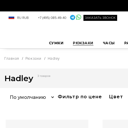
RU
RUB
+7 (495) 085-49-40
ЗАКАЗАТЬ ЗВОНОК
СУМКИ
РЮКЗАКИ
ЧАСЫ
Р
Главная
/
Рюкзаки
/
Hadley
Hadley
3 товаров
Фильтр по цене
Цвет